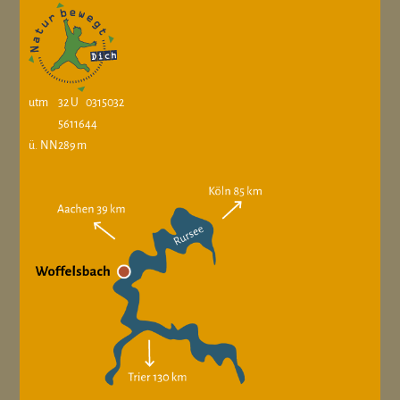
utm
32 U 0315032
5611644
ü. NN
289 m